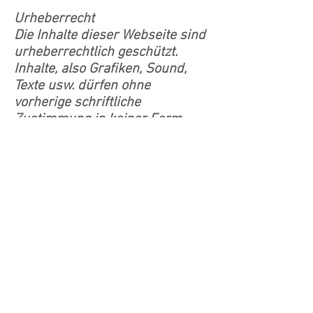
Urheberrecht
Die Inhalte dieser Webseite sind
urheberrechtlich geschützt.
Inhalte, also Grafiken, Sound,
Texte usw. dürfen ohne
vorherige schriftliche
Zustimmung in keiner Form
verwendet oder reproduziert
werden. Guido Schröder
Fotografie ist bestrebt, in allen
Publikationen geltende
Urheberrechte zu beachten.
Sollte es trotzdem zu einer
Urheberrechtsverletzung
kommen, wird Guido Schroeder
Fotograf.ie das entsprechende
Objekt nach Benachrichtigung
des Urhebers aus der